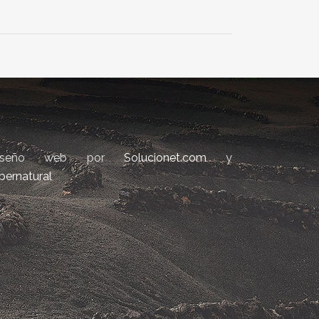
iseño web por
Solucionet.com
y
bernatural