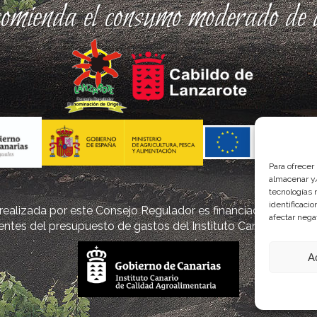
comienda el consumo moderado de a
Para ofrecer
almacenar y/
tecnologías 
identificaci
ealizada por este Consejo Regulador es financiada, parcialm
afectar nega
ntes del presupuesto de gastos del Instituto Canario de Cal
A