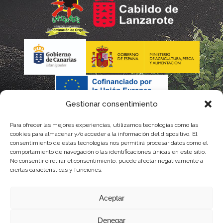
Gestionar consentimiento
Para ofrecer las mejores experiencias, utilizamos tecnologías como las
La gestión de la DOP Lanzarote realizada por este Consejo
cookies para almacenar y/o acceder a la información del dispositivo. El
consentimiento de estas tecnologías nos permitirá procesar datos como el
Regulador es financiada, parcialmente, por el Gobierno de
comportamiento de navegación o las identificaciones únicas en este sitio.
No consentir o retirar el consentimiento, puede afectar negativamente a
Canarias
ciertas características y funciones.
con fondos provenientes del presupuesto de gastos del
Aceptar
Instituto Canario de Calidad Agroalimentaria
Denegar