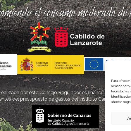
comienda el consumo moderado de a
Para ofrecer
almacenar y/
tecnologías 
ealizada por este Consejo Regulador es financiada, parcialm
identificaci
ntes del presupuesto de gastos del Instituto Canario de Cal
afectar nega
A