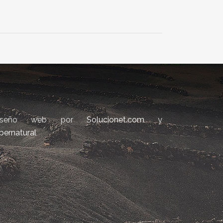
iseño web por
Solucionet.com
y
bernatural