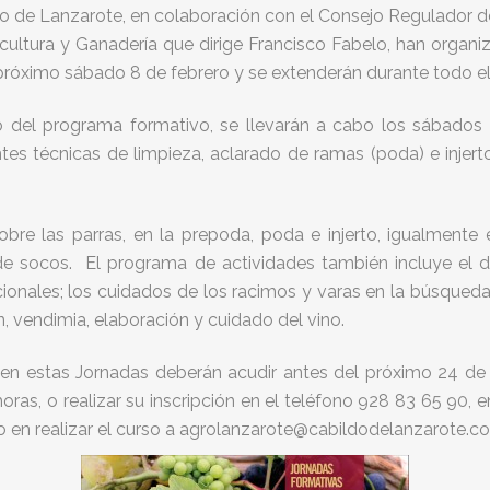
o de Lanzarote, en colaboración con el Consejo Regulador d
ricultura y Ganadería que dirige Francisco Fabelo, han organ
el próximo sábado 8 de febrero y se extenderán durante todo 
o del programa formativo, se llevarán a cabo los sábados
tes técnicas de limpieza, aclarado de ramas (poda) e injert
re las parras, en la prepoda, poda e injerto, igualmente 
 de socos. El programa de actividades también incluye el 
ncionales; los cuidados de los racimos y varas en la búsqueda
n, vendimia, elaboración y cuidado del vino.
 en estas Jornadas deberán acudir antes del próximo 24 de 
horas, o realizar su inscripción en el teléfono 928 83 65 90, 
o en realizar el curso a agrolanzarote@cabildodelanzarote.c