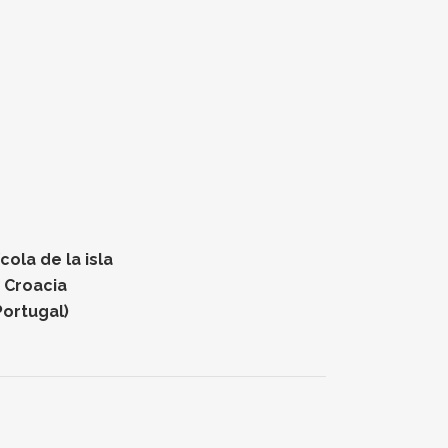
ola de la isla
n Croacia
Portugal)