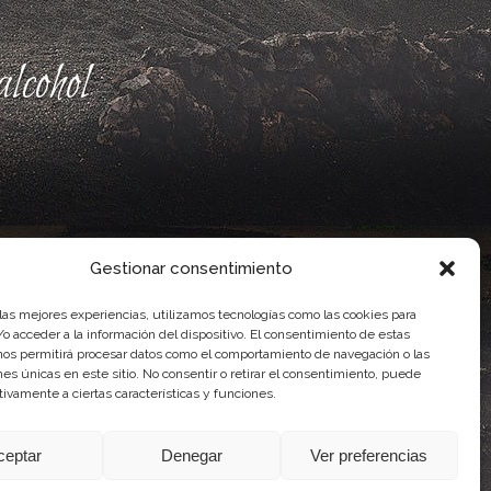
lcohol
Gestionar consentimiento
 las mejores experiencias, utilizamos tecnologías como las cookies para
o acceder a la información del dispositivo. El consentimiento de estas
nos permitirá procesar datos como el comportamiento de navegación o las
ones únicas en este sitio. No consentir o retirar el consentimiento, puede
ente, por el Gobierno de Canarias
tivamente a ciertas características y funciones.
idad Agroalimentaria
ceptar
Denegar
Ver preferencias