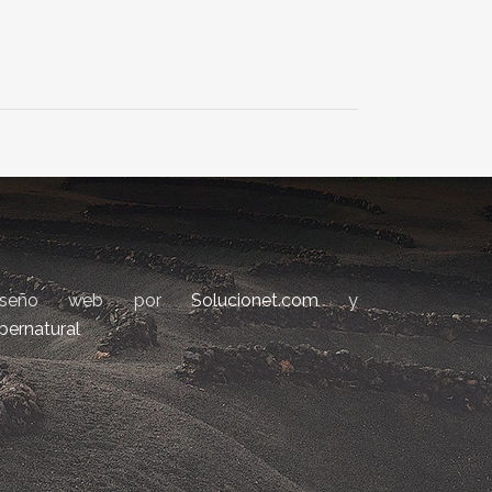
iseño web por
Solucionet.com
y
bernatural