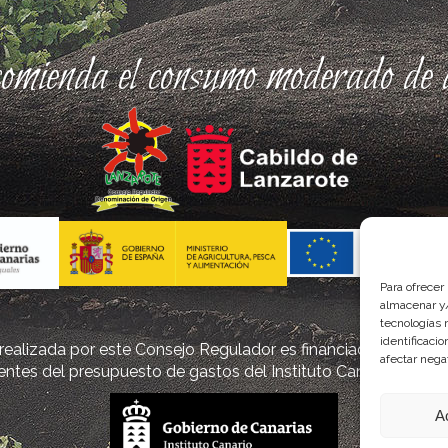
comienda el consumo moderado de a
Para ofrecer
almacenar y/
tecnologías 
identificaci
ealizada por este Consejo Regulador es financiada, parcialm
afectar nega
ntes del presupuesto de gastos del Instituto Canario de Cal
A