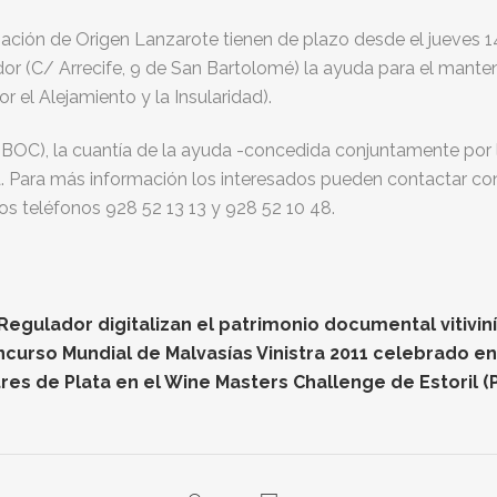
inación de Origen Lanzarote tienen de plazo desde el jueves
dor (C/ Arrecife, 9 de San Bartolomé) la ayuda para el manteni
 el Alejamiento y la Insularidad).
s (BOC), la cuantía de la ayuda -concedida conjuntamente por 
. Para más información los interesados pueden contactar c
os teléfonos 928 52 13 13 y 928 52 10 48.
gulador digitalizan el patrimonio documental vitiviníc
oncurso Mundial de Malvasías Vinistra 2011 celebrado e
res de Plata en el Wine Masters Challenge de Estoril (