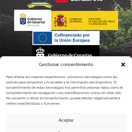
Gestionar consentimiento
La gestión de la DOP Lanzarote realizada por este Consejo Regulador es financiada,
Para ofrecer las mejores experiencias, utilizamos tecnologías como las
cookies para almacenar y/o acceder a la información del dispositivo. El
parcialmente, por el Gobierno de Canarias
consentimiento de estas tecnologías nos permitirá procesar datos como el
comportamiento de navegación o las identificaciones únicas en este sitio.
con fondos provenientes del presupuesto de gastos del Instituto Canario de
No consentir o retirar el consentimiento, puede afectar negativamente a
ciertas características y funciones.
Calidad Agroalimentaria
Aceptar