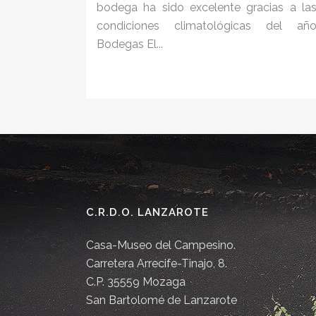
bodega ha sido excelente gracias a la
condiciones climatológicas del añ
Bodegas El...
C.R.D.O. LANZAROTE
Casa-Museo del Campesino.
Carretera Arrecife-Tinajo, 8.
C.P. 35559 Mozaga
San Bartolomé de Lanzarote