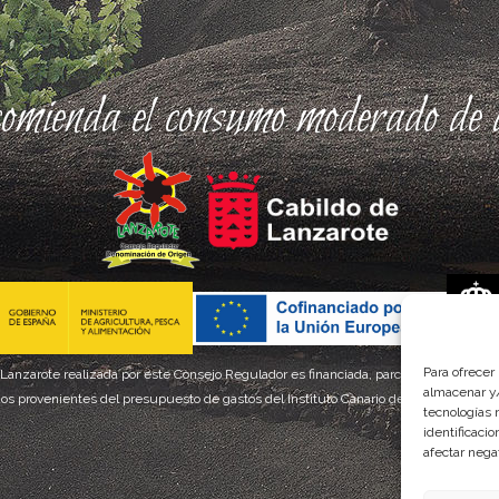
comienda el consumo moderado de a
Para ofrecer
 Lanzarote realizada por este Consejo Regulador es financiada, parcialmente, por el
almacenar y/
os provenientes del presupuesto de gastos del Instituto Canario de Calidad Agroal
tecnologías 
identificaci
afectar nega