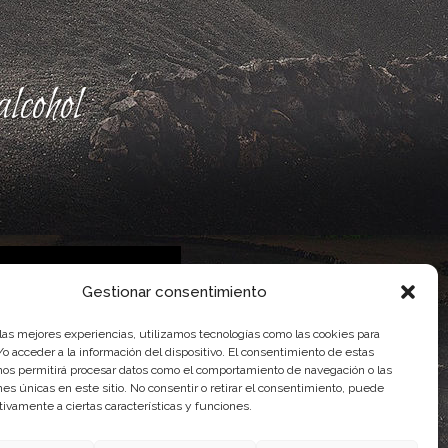
lcohol
Gestionar consentimiento
 las mejores experiencias, utilizamos tecnologías como las cookies para
 Gobierno de Canarias
o acceder a la información del dispositivo. El consentimiento de estas
imentaria
nos permitirá procesar datos como el comportamiento de navegación o las
ones únicas en este sitio. No consentir o retirar el consentimiento, puede
tivamente a ciertas características y funciones.