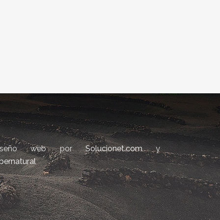
iseño web por
Solucionet.com
y
bernatural