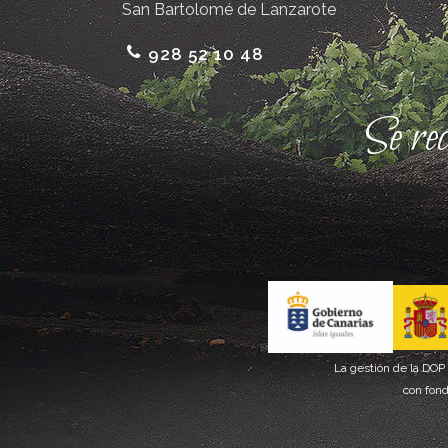
San Bartolomé de Lanzarote
928 52 10 48
Se re
La gestión de la DOP
con fond