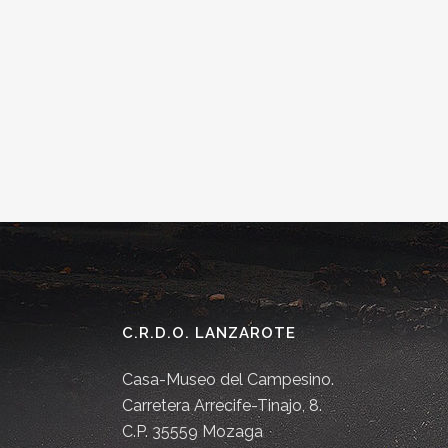
C.R.D.O. LANZAROTE
Casa-Museo del Campesino.
Carretera Arrecife-Tinajo, 8.
C.P. 35559 Mozaga