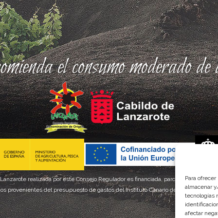
comienda el consumo moderado de a
Para ofrecer
 Lanzarote realizada por este Consejo Regulador es financiada, parcialmente, por el
almacenar y/
os provenientes del presupuesto de gastos del Instituto Canario de Calidad Agroal
tecnologías 
identificaci
afectar nega