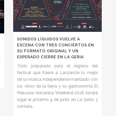
SONIDOS LÍQUIDOS VUELVE A
ESCENA CON TRES CONCIERTOS EN
SU FORMATO ORIGINAL Y UN
ESPERADO CIERRE EN LA GERIA
l
Todo preparado para el regreso del
festival que traerá a Lanzarote lo mejor
de la música independiente maridado con
los vinos de la tierra y su gastronomía El
Malvasía Volcánica Weekend 2018 tendrá
lugar el próximo 9 de junio, en La Geria, y
contará...