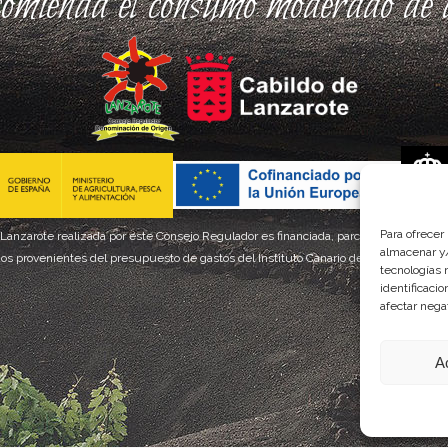
comienda el consumo moderado de a
Para ofrecer
 Lanzarote realizada por este Consejo Regulador es financiada, parcialmente, por el
almacenar y/
os provenientes del presupuesto de gastos del Instituto Canario de Calidad Agroal
tecnologías 
identificaci
afectar nega
A