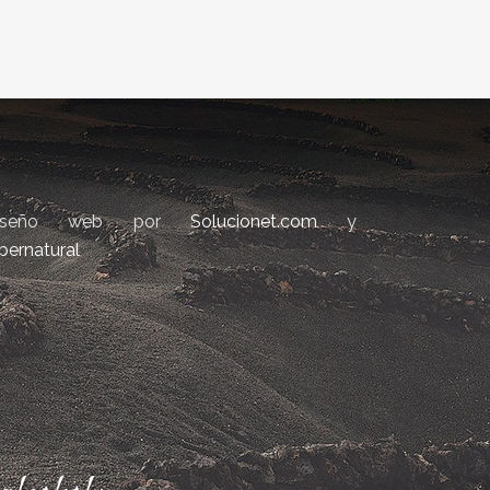
iseño web por
Solucionet.com
y
bernatural