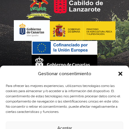
Gestionar consentimiento
La gestión de la DOP Lanzarote realizada por este Consejo Regulador es financiada,
Para ofrecer las mejores experiencias, utilizamos tecnologías como las
cookies para almacenar y/o acceder a la información del dispositivo. El
parcialmente, por el Gobierno de Canarias
consentimiento de estas tecnologías nos permitirá procesar datos como el
comportamiento de navegación o las identificaciones únicas en este sitio.
con fondos provenientes del presupuesto de gastos del Instituto Canario de
No consentir o retirar el consentimiento, puede afectar negativamente a
ciertas características y funciones.
Calidad Agroalimentaria
Aceptar