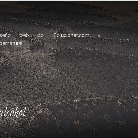
iseño web por
Solucionet.com
y
bernatural
lcohol