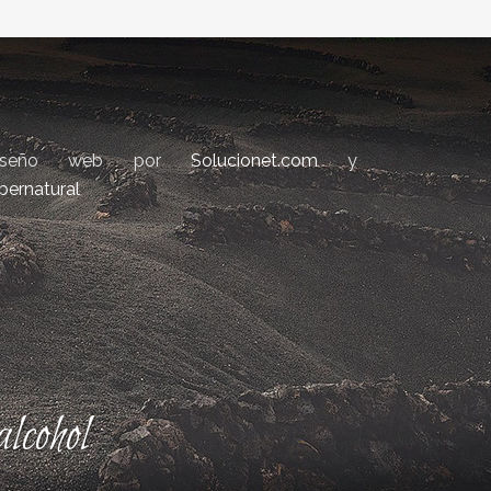
iseño web por
Solucionet.com
y
bernatural
lcohol