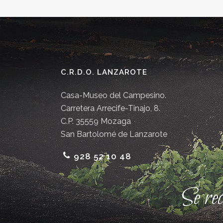
C.R.D.O. LANZAROTE
Casa-Museo del Campesino.
Carretera Arrecife-Tinajo, 8.
C.P. 35559 Mozaga
San Bartolomé de Lanzarote
928 52 10 48
Se re