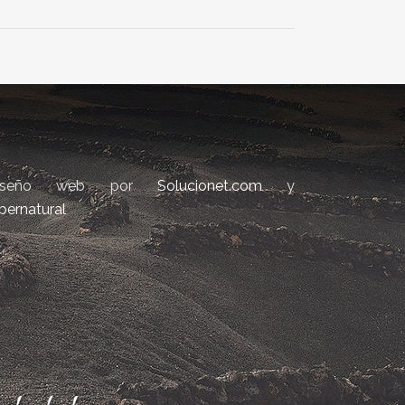
iseño web por
Solucionet.com
y
bernatural