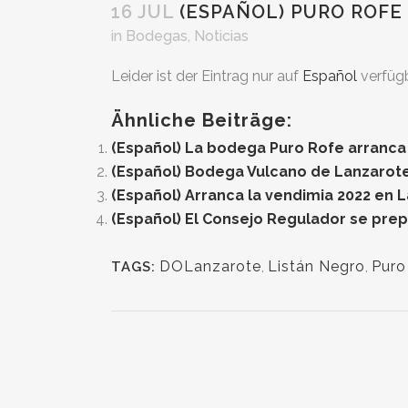
16 JUL
(ESPAÑOL) PURO ROFE 
in
Bodegas
,
Noticias
Leider ist der Eintrag nur auf
Español
verfügb
Ähnliche Beiträge:
(Español) La bodega Puro Rofe arranca
(Español) Bodega Vulcano de Lanzarote 
(Español) Arranca la vendimia 2022 en 
(Español) El Consejo Regulador se prep
DOLanzarote
,
Listán Negro
,
Puro
TAGS: