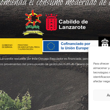
comienda el consumo moderado de a
 Lanzarote realizada por este Consejo Regulador es financiada, parcialmente, por el
Para ofrecer
os provenientes del presupuesto de gastos del Instituto Canario de Calidad Agroal
almacenar y/
tecnologías 
identificaci
afectar nega
A