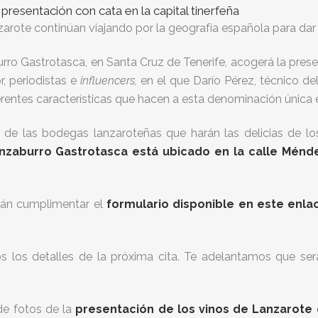
presentación con cata en la capital tinerfeña
rote continúan viajando por la geografía española para dar a
urro Gastrotasca, en Santa Cruz de Tenerife, acogerá la prese
r, periodistas e
influencers,
en el que Darío Pérez, técnico d
erentes características que hacen a esta denominación única
ias de las bodegas lanzaroteñas que harán las delicias de l
nzaburro Gastrotasca está ubicado en la calle Ménd
erán cumplimentar el
formulario disponible en este enla
los detalles de la próxima cita. Te adelantamos que ser
de fotos de la
presentación de los vinos de Lanzarote 