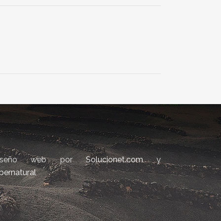
iseño web por
Solucionet.com
y
bernatural