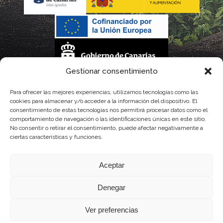
Gestionar consentimiento
La gestión de la DOP Lanzarote realizada por este Consejo Regulador es financiada,
Para ofrecer las mejores experiencias, utilizamos tecnologías como las
cookies para almacenar y/o acceder a la información del dispositivo. El
parcialmente, por el Gobierno de Canarias
consentimiento de estas tecnologías nos permitirá procesar datos como el
comportamiento de navegación o las identificaciones únicas en este sitio.
con fondos provenientes del presupuesto de gastos del Instituto Canario de
No consentir o retirar el consentimiento, puede afectar negativamente a
ciertas características y funciones.
Calidad Agroalimentaria
Aceptar
Denegar
Ver preferencias