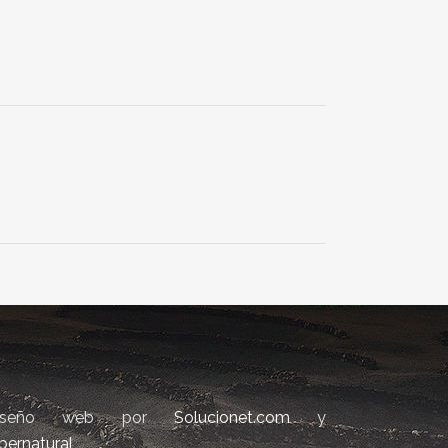
iseño web por
Solucionet.com
y
bernatural