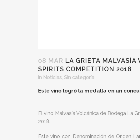
08 MAR
LA GRIETA MALVASÍA
SPIRITS COMPETITION 2018
in
Noticias
,
Sin categoría
Este vino logró la medalla en un conc
El vino Malvasía Volcánica de Bodega La Gr
2018.
Este vino con Denominación de Origen Lan