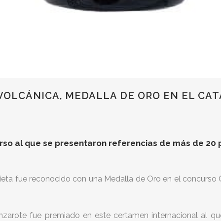
 VOLCÁNICA, MEDALLA DE ORO EN EL CA
urso al que se presentaron referencias de más de 20 
ieta fue reconocido con una Medalla de Oro en el concurso
zarote fue premiado en este certamen internacional al qu