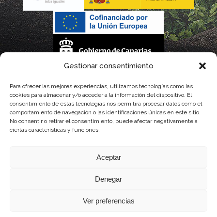
Gestionar consentimiento
La gestión de la DOP Lanzarote realizada por este Consejo Regulador es financiada,
Para ofrecer las mejores experiencias, utilizamos tecnologías como las
cookies para almacenar y/o acceder a la información del dispositivo. El
parcialmente, por el Gobierno de Canarias
consentimiento de estas tecnologías nos permitirá procesar datos como el
comportamiento de navegación o las identificaciones únicas en este sitio.
con fondos provenientes del presupuesto de gastos del Instituto Canario de
No consentir o retirar el consentimiento, puede afectar negativamente a
ciertas características y funciones.
Calidad Agroalimentaria
Aceptar
Denegar
Ver preferencias