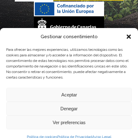
Gestionar consentimiento
La gestión de la DOP Lanzarote realizada por este Consejo Regulador es financiada,
Para ofrecer las mejores experiencias, utilizamos tecnologías como las
cookies para almacenar y/o acceder a la información del dispositivo. El
parcialmente, por el Gobierno de Canarias
consentimiento de estas tecnologías nos permitirá procesar datos como el
comportamiento de navegación o las identificaciones únicas en este sitio.
con fondos provenientes del presupuesto de gastos del Instituto Canario de
No consentir o retirar el consentimiento, puede afectar negativamente a
ciertas características y funciones.
Calidad Agroalimentaria
Aceptar
Denegar
Ver preferencias
Política de cookies
Política de Privacidad
Aviso Legal