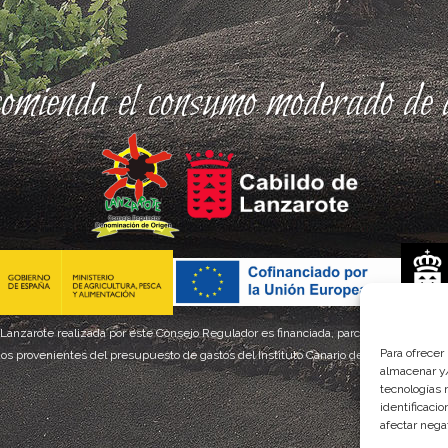
comienda el consumo moderado de a
 Lanzarote realizada por este Consejo Regulador es financiada, parcialmente, por el
Para ofrecer
os provenientes del presupuesto de gastos del Instituto Canario de Calidad Agroal
almacenar y/
tecnologías 
identificaci
afectar nega