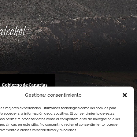
lcohol
Gestionar consentimiento
 Gobierno de Canarias
 las mejores experiencias, utilizamos tecnologías como las cookies para
imentaria
o acceder a la información del dispositivo. El consentimiento de estas
nos permitirá procesar datos como el comportamiento de navegación o las
ones únicas en este sitio. No consentir o retirar el consentimiento, puede
tivamente a ciertas características y funciones.