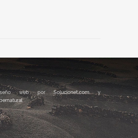
iseño web por
Solucionet.com
y
bernatural