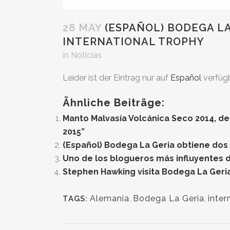
28 MAY
(ESPAÑOL) BODEGA L
INTERNATIONAL TROPHY
in
Noticias
Leider ist der Eintrag nur auf
Español
verfügb
Ähnliche Beiträge:
Manto Malvasía Volcánica Seco 2014, de
2015”
(Español) Bodega La Geria obtiene dos
Uno de los blogueros más influyentes d
Stephen Hawking visita Bodega La Geria
Alemania
,
Bodega La Geria
,
inte
TAGS: