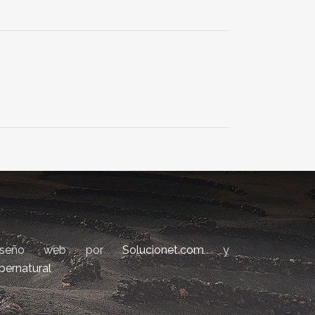
iseño web por
Solucionet.com
y
bernatural