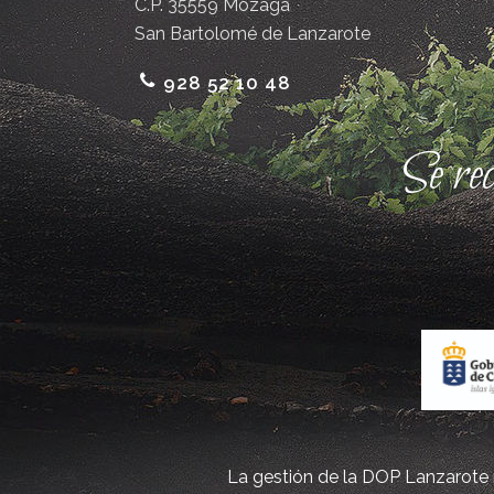
C.P. 35559 Mozaga
San Bartolomé de Lanzarote
928 52 10 48
Se re
La gestión de la DOP Lanzarote r