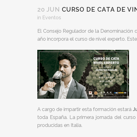
20 JUN
CURSO DE CATA DE VI
in
Eventos
El Consejo Regulador de la Denominación d
año incorpora el curso de nivel experto. Este
A cargo de impartir esta formación estará
J
toda España. La primera jornada del curso
producidas en Italia.