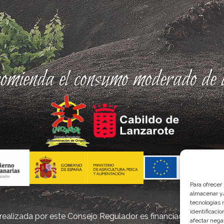
comienda el consumo moderado de a
Para ofrecer
almacenar y/
tecnologías 
identificaci
ealizada por este Consejo Regulador es financiada, parcialm
afectar nega