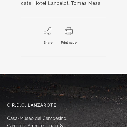
cata
,
Hotel Lancelot
,
Tomás Mesa
Share
Print page
C.R.D.O. LANZAROTE
Casa-Museo del Campesino.
Carretera Arrecife-Tinajo, 8.