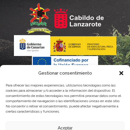
Gestionar consentimiento
Para ofrecer las mejores experiencias, utilizamos tecnologías como las
La gestión de la DOP Lanzarote realizada por este Consejo
cookies para almacenar y/o acceder a la información del dispositivo. El
consentimiento de estas tecnologías nos permitirá procesar datos como el
Regulador es financiada, parcialmente, por el Gobierno de
comportamiento de navegación o las identificaciones únicas en este sitio.
No consentir o retirar el consentimiento, puede afectar negativamente a
Canarias
ciertas características y funciones.
con fondos provenientes del presupuesto de gastos del
Aceptar