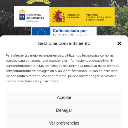
Gestionar consentimiento
Para ofrecer las mejores experiencias, utilizamos tecnologías como las
La gestión de la DOP Lanzarote realizada por este Consejo
cookies para almacenar y/o acceder a la información del dispositivo. El
consentimiento de estas tecnologías nos permitirá procesar datos como el
Regulador es financiada, parcialmente, por el Gobierno de
comportamiento de navegación o las identificaciones únicas en este sitio.
No consentir o retirar el consentimiento, puede afectar negativamente a
Canarias
ciertas características y funciones.
con fondos provenientes del presupuesto de gastos del
Aceptar
Instituto Canario de Calidad Agroalimentaria
Denegar
Ver preferencias