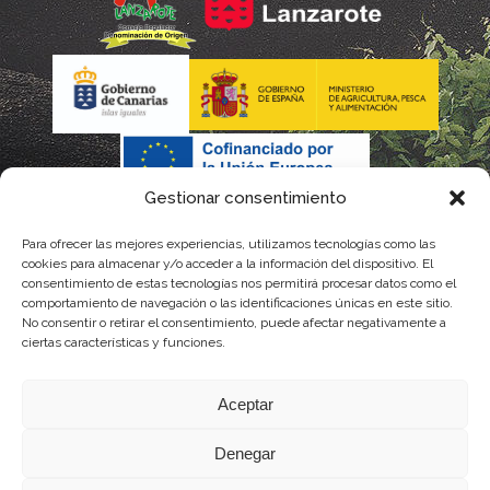
Gestionar consentimiento
Para ofrecer las mejores experiencias, utilizamos tecnologías como las
La gestión de la DOP Lanzarote realizada por este Consejo
cookies para almacenar y/o acceder a la información del dispositivo. El
consentimiento de estas tecnologías nos permitirá procesar datos como el
Regulador es financiada, parcialmente, por el Gobierno de
comportamiento de navegación o las identificaciones únicas en este sitio.
No consentir o retirar el consentimiento, puede afectar negativamente a
Canarias
ciertas características y funciones.
con fondos provenientes del presupuesto de gastos del
Aceptar
Instituto Canario de Calidad Agroalimentaria
Denegar