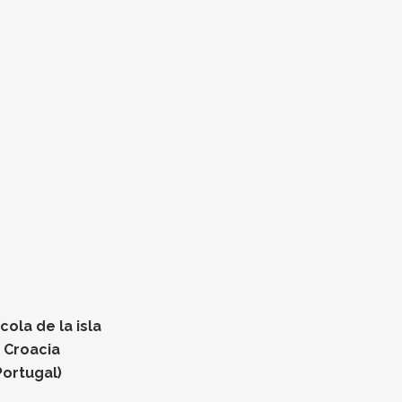
ola de la isla
n Croacia
Portugal)