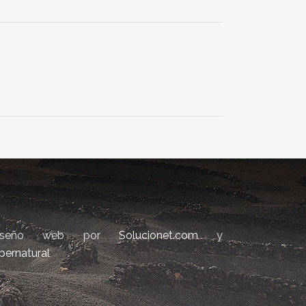
iseño web por
Solucionet.com
y
bernatural