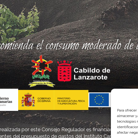
comienda el consumo moderado de a
Para ofrecer
almacenar y/
tecnologías 
identificaci
ealizada por este Consejo Regulador es financiada, parcialm
afectar nega
ntes del presupuesto de gastos del Instituto Canario de Cal