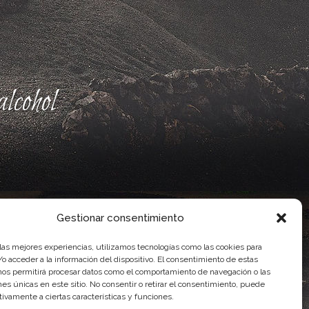
lcohol
Gestionar consentimiento
 las mejores experiencias, utilizamos tecnologías como las cookies para
o acceder a la información del dispositivo. El consentimiento de estas
nos permitirá procesar datos como el comportamiento de navegación o las
ones únicas en este sitio. No consentir o retirar el consentimiento, puede
ente, por el Gobierno de Canarias
tivamente a ciertas características y funciones.
idad Agroalimentaria