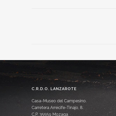
C.R.D.O. LANZAROTE
Casa-Museo del Campesino.
Carretera Arrecife-Tinajo, 8.
C.P. 35559 Mozaga