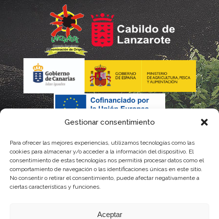
Gestionar consentimiento
Para ofrecer las mejores experiencias, utilizamos tecnologías como las
La gestión de la DOP Lanzarote realizada por este Consejo
cookies para almacenar y/o acceder a la información del dispositivo. El
consentimiento de estas tecnologías nos permitirá procesar datos como el
Regulador es financiada, parcialmente, por el Gobierno de
comportamiento de navegación o las identificaciones únicas en este sitio.
No consentir o retirar el consentimiento, puede afectar negativamente a
Canarias
ciertas características y funciones.
con fondos provenientes del presupuesto de gastos del
Aceptar
Instituto Canario de Calidad Agroalimentaria