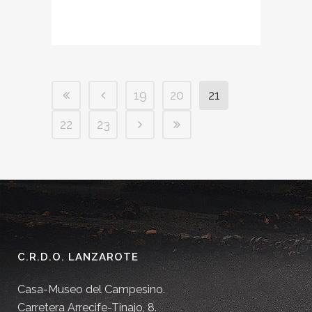
19
20
21
22
23
C.R.D.O. LANZAROTE
Casa-Museo del Campesino.
Carretera Arrecife-Tinajo, 8.