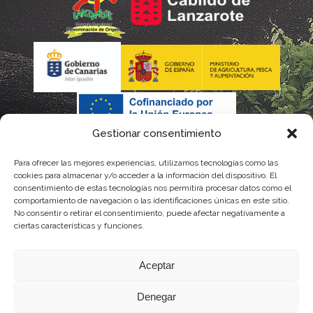
Gestionar consentimiento
Para ofrecer las mejores experiencias, utilizamos tecnologías como las
La gestión de la DOP Lanzarote realizada por este Consejo
cookies para almacenar y/o acceder a la información del dispositivo. El
consentimiento de estas tecnologías nos permitirá procesar datos como el
Regulador es financiada, parcialmente, por el Gobierno de
comportamiento de navegación o las identificaciones únicas en este sitio.
No consentir o retirar el consentimiento, puede afectar negativamente a
Canarias
ciertas características y funciones.
con fondos provenientes del presupuesto de gastos del
Aceptar
Instituto Canario de Calidad Agroalimentaria
Denegar