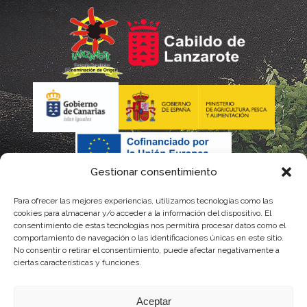
Gestionar consentimiento
Para ofrecer las mejores experiencias, utilizamos tecnologías como las
La gestión de la DOP Lanzarote realizada por este Consejo
cookies para almacenar y/o acceder a la información del dispositivo. El
consentimiento de estas tecnologías nos permitirá procesar datos como el
Regulador es financiada, parcialmente, por el Gobierno de
comportamiento de navegación o las identificaciones únicas en este sitio.
No consentir o retirar el consentimiento, puede afectar negativamente a
Canarias
ciertas características y funciones.
con fondos provenientes del presupuesto de gastos del
Aceptar
Instituto Canario de Calidad Agroalimentaria