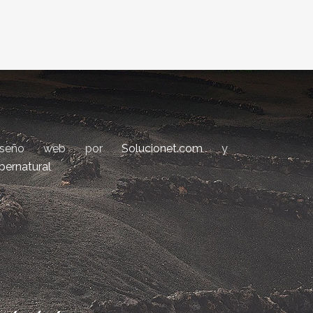
iseño web por
Solucionet.com
y
bernatural