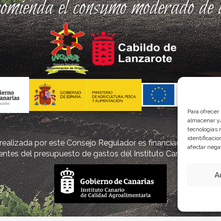
comienda el consumo moderado de a
Para ofrecer
almacenar y/
tecnologías 
identificaci
ealizada por este Consejo Regulador es financiada, parcialm
afectar nega
ntes del presupuesto de gastos del Instituto Canario de Cal
A