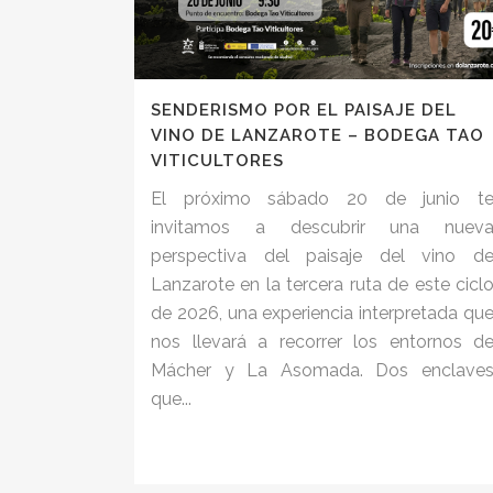
SENDERISMO POR EL PAISAJE DEL
VINO DE LANZAROTE – BODEGA TAO
VITICULTORES
El próximo sábado 20 de junio t
invitamos a descubrir una nuev
perspectiva del paisaje del vino d
Lanzarote en la tercera ruta de este cicl
de 2026, una experiencia interpretada qu
nos llevará a recorrer los entornos d
Mácher y La Asomada. Dos enclave
que...