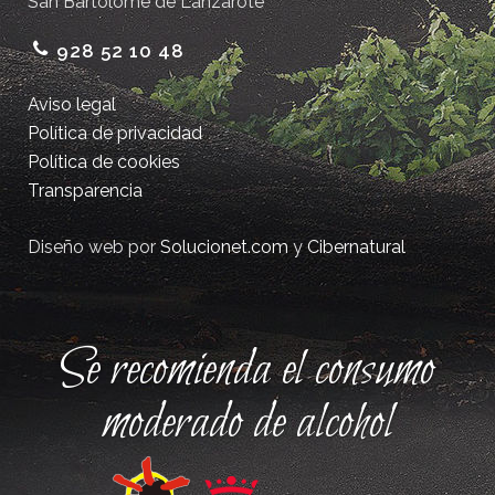
San Bartolomé de Lanzarote
928 52 10 48
Aviso legal
Política de privacidad
Política de cookies
Transparencia
Diseño web por
Solucionet.com
y
Cibernatural
Se recomienda el consumo
moderado de alcohol