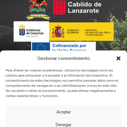
Gestionar consentimiento
Para ofrecer las mejores experiencias, utilizamos tecnologías como las
La gestión de la DOP Lanzarote realizada por este Consejo
cookies para almacenar y/o acceder a la información del dispositivo. El
consentimiento de estas tecnologías nos permitirá procesar datos como el
Regulador es financiada, parcialmente, por el Gobierno de
comportamiento de navegación o las identificaciones únicas en este sitio.
No consentir o retirar el consentimiento, puede afectar negativamente a
Canarias
ciertas características y funciones.
con fondos provenientes del presupuesto de gastos del
Aceptar
Instituto Canario de Calidad Agroalimentaria
Denegar