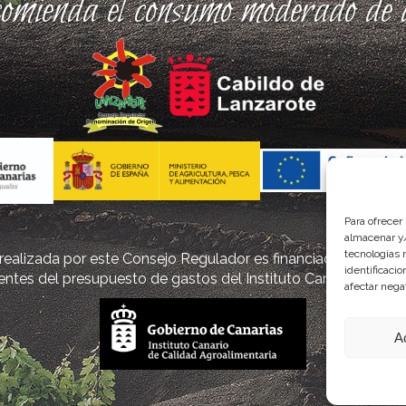
comienda el consumo moderado de a
Para ofrecer
almacenar y/
tecnologías 
ealizada por este Consejo Regulador es financiada, parcialm
identificaci
ntes del presupuesto de gastos del Instituto Canario de Cal
afectar nega
A