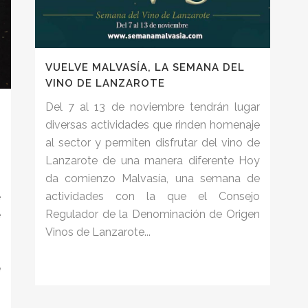
VUELVE MALVASÍA, LA SEMANA DEL
VINO DE LANZAROTE
Del 7 al 13 de noviembre tendrán lugar
diversas actividades que rinden homenaje
al sector y permiten disfrutar del vino de
Lanzarote de una manera diferente Hoy
da comienzo Malvasía, una semana de
s
actividades con la que el Consejo
e
Regulador de la Denominación de Origen
e
Vinos de Lanzarote...
o
,
e