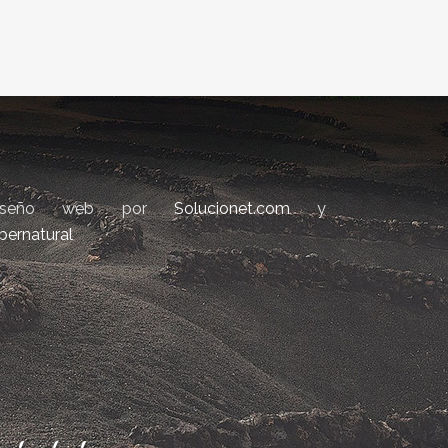
iseño web por
Solucionet.com
y
bernatural