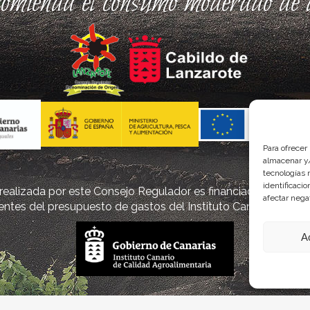
comienda el consumo moderado de a
Para ofrecer
almacenar y/
tecnologías 
identificaci
ealizada por este Consejo Regulador es financiada, parcialm
afectar nega
ntes del presupuesto de gastos del Instituto Canario de Cal
A