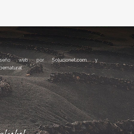
iseño web por
Solucionet.com
y
bernatural