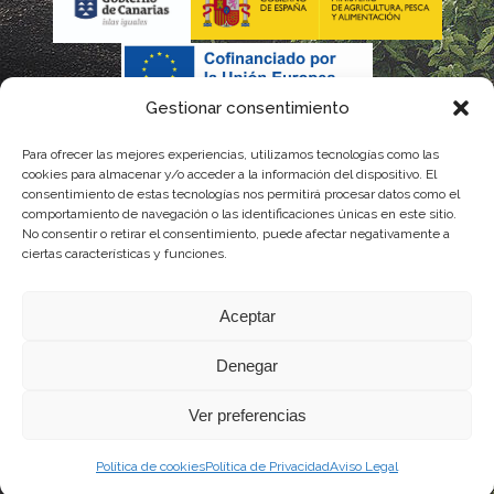
Gestionar consentimiento
Para ofrecer las mejores experiencias, utilizamos tecnologías como las
La gestión de la DOP Lanzarote realizada por este Consejo
cookies para almacenar y/o acceder a la información del dispositivo. El
consentimiento de estas tecnologías nos permitirá procesar datos como el
Regulador es financiada, parcialmente, por el Gobierno de
comportamiento de navegación o las identificaciones únicas en este sitio.
No consentir o retirar el consentimiento, puede afectar negativamente a
Canarias
ciertas características y funciones.
con fondos provenientes del presupuesto de gastos del
Aceptar
Instituto Canario de Calidad Agroalimentaria
Denegar
Ver preferencias
Política de cookies
Política de Privacidad
Aviso Legal