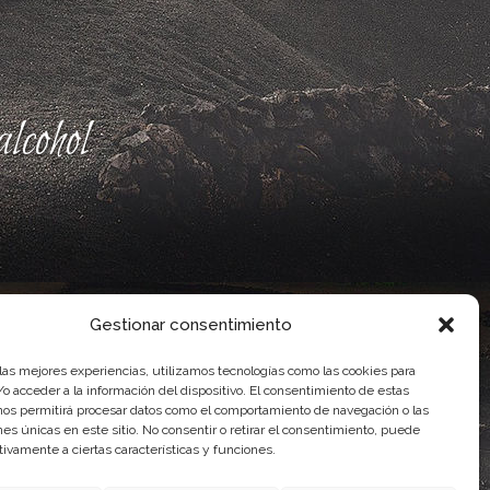
lcohol
Gestionar consentimiento
 las mejores experiencias, utilizamos tecnologías como las cookies para
o acceder a la información del dispositivo. El consentimiento de estas
nos permitirá procesar datos como el comportamiento de navegación o las
ones únicas en este sitio. No consentir o retirar el consentimiento, puede
ente, por el Gobierno de Canarias
tivamente a ciertas características y funciones.
idad Agroalimentaria