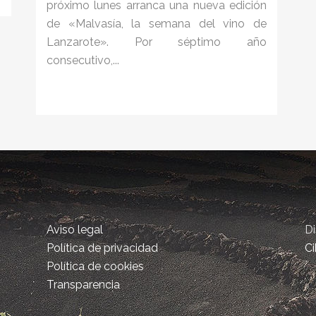
próximo lunes arranca una nueva edición
de «Malvasía, la semana del vino de
Lanzarote». Por séptimo año
consecutivo,...
Aviso legal
D
Política de privacidad
Ci
Política de cookies
Transparencia