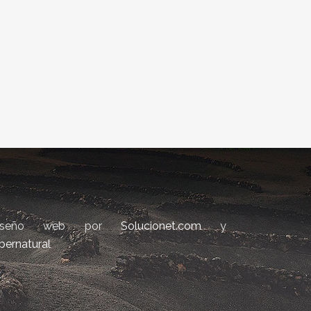
iseño web por
Solucionet.com
y
bernatural