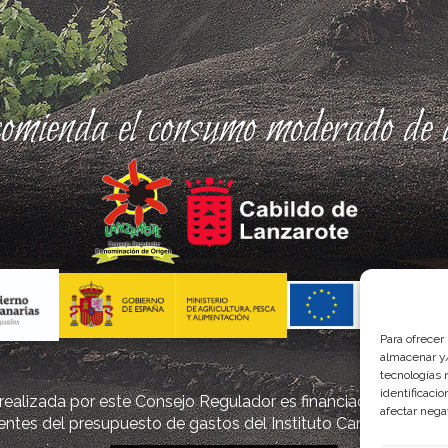
comienda el consumo moderado de a
Para ofrecer
almacenar y/
tecnologías 
identificaci
ealizada por este Consejo Regulador es financiada, parcialm
afectar nega
ntes del presupuesto de gastos del Instituto Canario de Cal