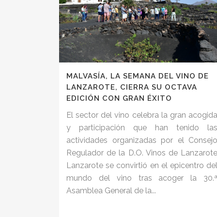
MALVASÍA, LA SEMANA DEL VINO DE
LANZAROTE, CIERRA SU OCTAVA
EDICIÓN CON GRAN ÉXITO
El sector del vino celebra la gran acogid
y participación que han tenido la
actividades organizadas por el Consej
Regulador de la D.O. Vinos de Lanzarot
Lanzarote se convirtió en el epicentro de
mundo del vino tras acoger la 30.
Asamblea General de la...