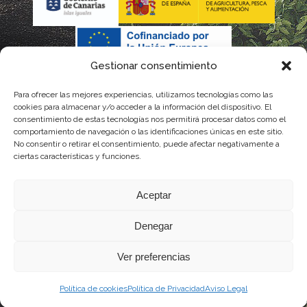
Gestionar consentimiento
Para ofrecer las mejores experiencias, utilizamos tecnologías como las
La gestión de la DOP Lanzarote realizada por este Consejo
cookies para almacenar y/o acceder a la información del dispositivo. El
consentimiento de estas tecnologías nos permitirá procesar datos como el
Regulador es financiada, parcialmente, por el Gobierno de
comportamiento de navegación o las identificaciones únicas en este sitio.
No consentir o retirar el consentimiento, puede afectar negativamente a
Canarias
ciertas características y funciones.
con fondos provenientes del presupuesto de gastos del
Aceptar
Instituto Canario de Calidad Agroalimentaria
Denegar
Ver preferencias
Política de cookies
Política de Privacidad
Aviso Legal