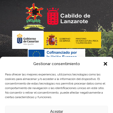
Gestionar consentimiento
Para ofrecer las mejores experiencias, utilizamos tecnologías como las
La gestión de la DOP Lanzarote realizada por este Consejo
cookies para almacenar y/o acceder a la información del dispositivo. El
consentimiento de estas tecnologías nos permitirá procesar datos como el
Regulador es financiada, parcialmente, por el Gobierno de
comportamiento de navegación o las identificaciones únicas en este sitio.
No consentir o retirar el consentimiento, puede afectar negativamente a
Canarias
ciertas características y funciones.
con fondos provenientes del presupuesto de gastos del
Aceptar