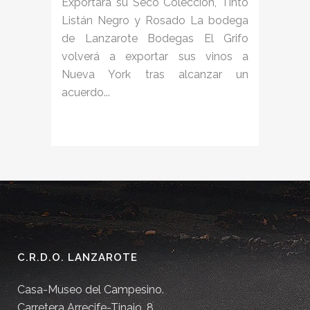
Exportará su Seco Colección, Tinto
Listán Negro y Rosado La bodega
de Lanzarote Bodegas El Grifo
volverá a exportar sus vinos a
Nueva York tras alcanzar un
acuerdo...
C.R.D.O. LANZAROTE
Casa-Museo del Campesino.
Carretera Arrecife-Tinajo, 8.