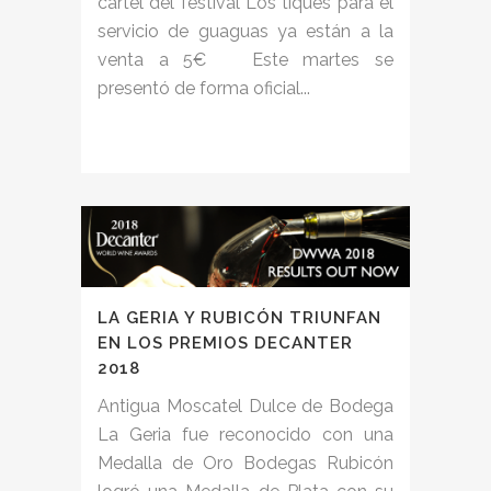
cartel del festival Los tiques para el
servicio de guaguas ya están a la
venta a 5€ Este martes se
presentó de forma oficial...
LA GERIA Y RUBICÓN TRIUNFAN
EN LOS PREMIOS DECANTER
2018
Antigua Moscatel Dulce de Bodega
La Geria fue reconocido con una
Medalla de Oro Bodegas Rubicón