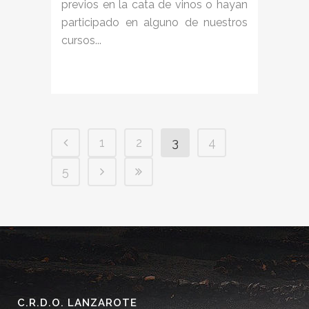
previos en la cata de vinos o hayan
participado en alguno de nuestros
cursos...
1
2
3
4
5
C.R.D.O. LANZAROTE