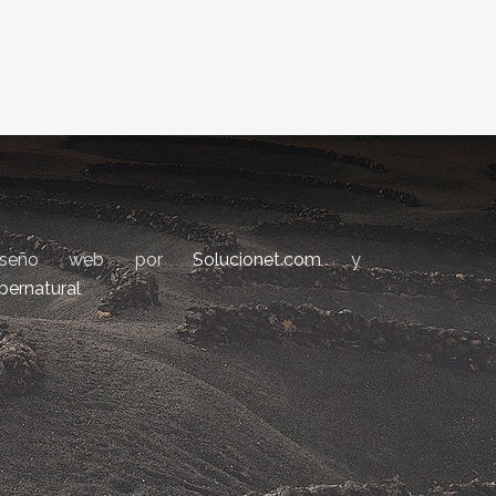
iseño web por
Solucionet.com
y
bernatural