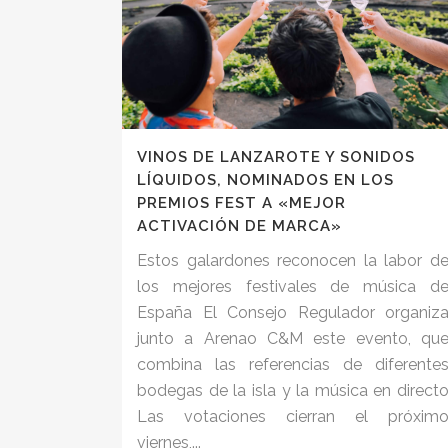
VINOS DE LANZAROTE Y SONIDOS
LÍQUIDOS, NOMINADOS EN LOS
PREMIOS FEST A «MEJOR
ACTIVACIÓN DE MARCA»
Estos galardones reconocen la labor d
los mejores festivales de música d
España El Consejo Regulador organiz
junto a Arenao C&M este evento, qu
combina las referencias de diferente
bodegas de la isla y la música en direct
Las votaciones cierran el próxim
viernes,...