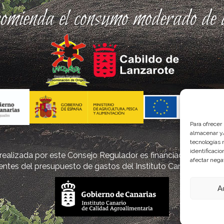
comienda el consumo moderado de a
Para ofrecer
almacenar y/
tecnologías 
identificaci
ealizada por este Consejo Regulador es financiada, parcialm
afectar nega
ntes del presupuesto de gastos del Instituto Canario de Cal
A