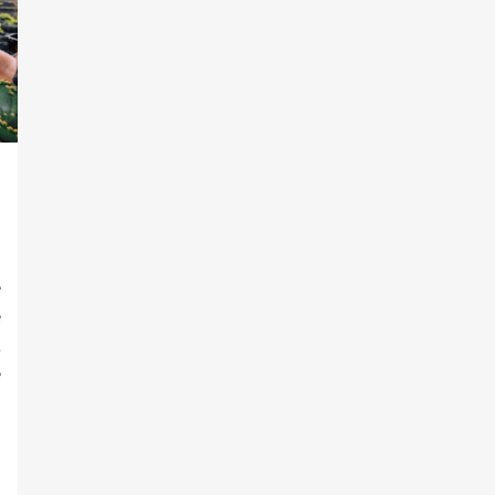
e
e
a
e
s
o
o