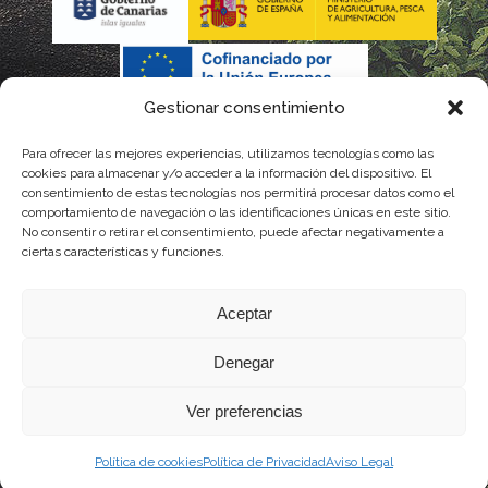
Gestionar consentimiento
Para ofrecer las mejores experiencias, utilizamos tecnologías como las
La gestión de la DOP Lanzarote realizada por este Consejo
cookies para almacenar y/o acceder a la información del dispositivo. El
consentimiento de estas tecnologías nos permitirá procesar datos como el
Regulador es financiada, parcialmente, por el Gobierno de
comportamiento de navegación o las identificaciones únicas en este sitio.
No consentir o retirar el consentimiento, puede afectar negativamente a
Canarias
ciertas características y funciones.
con fondos provenientes del presupuesto de gastos del
Aceptar
Instituto Canario de Calidad Agroalimentaria
Denegar
Ver preferencias
Política de cookies
Política de Privacidad
Aviso Legal