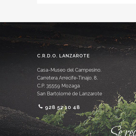
C.R.D.O. LANZAROTE
Casa-Museo del Campesino.
Carretera Arrecife-Tinajo, 8.
C.P. 35559 Mozaga
San Bartolomé de Lanzarote
928 52 10 48
Se re