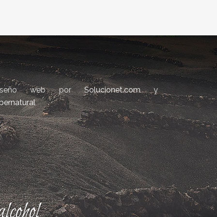
iseño web por
Solucionet.com
y
bernatural
lcohol