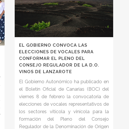
EL GOBIERNO CONVOCA LAS
ELECCIONES DE VOCALES PARA
CONFORMAR EL PLENO DEL
CONSEJO REGULADOR DE LA D.O.
VINOS DE LANZAROTE
e
El Gobierno Autonómico ha publicado en
a
el Boletín Oficial de Canarias (BOC) del
z
viernes 8 de febrero la convocatoria de
a
elecciones de vocales representativos de
a
los sectores vitícola y vinícola para la
e
formación del Pleno del Consejo
s
Regulador de la Denominación de Origen