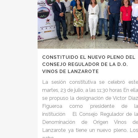
CONSTITUIDO EL NUEVO PLENO DEL
CONSEJO REGULADOR DE LA D.O.
VINOS DE LANZAROTE
La sesión constitutiva se celebró est
martes, 23 de julio, a las 11:30 horas En ell
se propuso la designación de Víctor Día
Figueroa como presidente de l
institución El Consejo Regulador de l
Denominación de Origen Vinos d
Lanzarote ya tiene un nuevo pleno. Lo