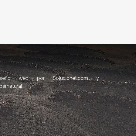
iseño web por
Solucionet.com
y
bernatural