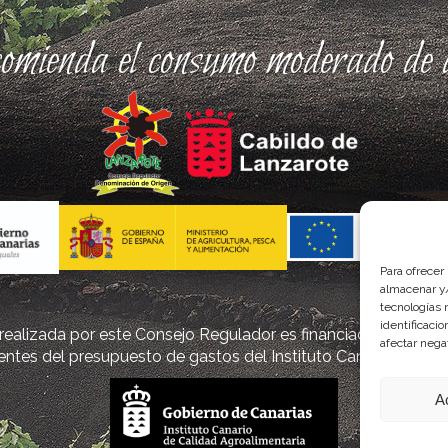
comienda el consumo moderado de a
Para ofrecer
almacenar y/
tecnologías 
identificaci
ealizada por este Consejo Regulador es financiada, parcialm
afectar nega
ntes del presupuesto de gastos del Instituto Canario de Cal
A