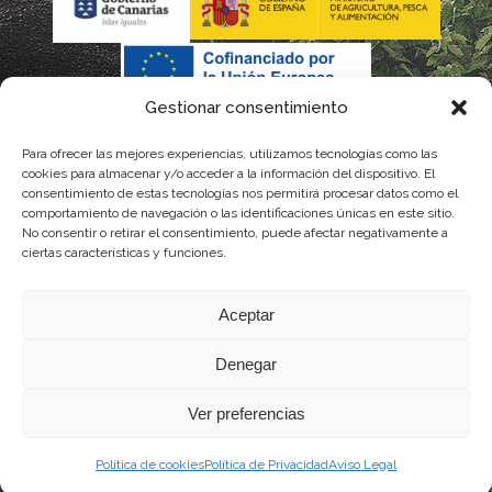
Gestionar consentimiento
Para ofrecer las mejores experiencias, utilizamos tecnologías como las
La gestión de la DOP Lanzarote realizada por este Consejo
cookies para almacenar y/o acceder a la información del dispositivo. El
consentimiento de estas tecnologías nos permitirá procesar datos como el
Regulador es financiada, parcialmente, por el Gobierno de
comportamiento de navegación o las identificaciones únicas en este sitio.
No consentir o retirar el consentimiento, puede afectar negativamente a
Canarias
ciertas características y funciones.
con fondos provenientes del presupuesto de gastos del
Aceptar
Instituto Canario de Calidad Agroalimentaria
Denegar
Ver preferencias
Política de cookies
Política de Privacidad
Aviso Legal