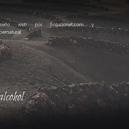
iseño web por
Solucionet.com
y
bernatural
lcohol