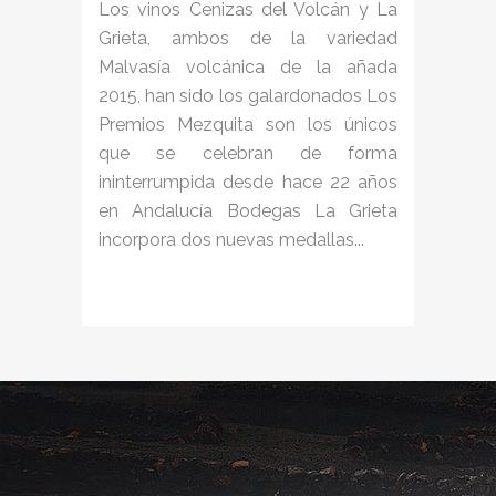
Los vinos Cenizas del Volcán y La
Grieta, ambos de la variedad
Malvasía volcánica de la añada
2015, han sido los galardonados Los
Premios Mezquita son los únicos
que se celebran de forma
ininterrumpida desde hace 22 años
en Andalucía Bodegas La Grieta
incorpora dos nuevas medallas...