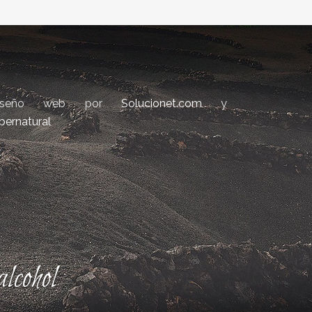
iseño web por
Solucionet.com
y
bernatural
lcohol