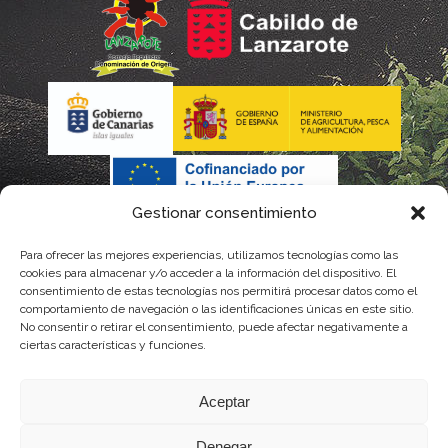
Gestionar consentimiento
Para ofrecer las mejores experiencias, utilizamos tecnologías como las
La gestión de la DOP Lanzarote realizada por este Consejo
cookies para almacenar y/o acceder a la información del dispositivo. El
consentimiento de estas tecnologías nos permitirá procesar datos como el
Regulador es financiada, parcialmente, por el Gobierno de
comportamiento de navegación o las identificaciones únicas en este sitio.
No consentir o retirar el consentimiento, puede afectar negativamente a
Canarias
ciertas características y funciones.
con fondos provenientes del presupuesto de gastos del
Aceptar
Instituto Canario de Calidad Agroalimentaria
Denegar