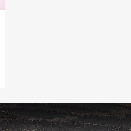
l
á
e
e