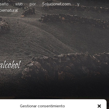
iseño web por
Solucionet.com
y
bernatural
lcohol
Gestionar consentimiento