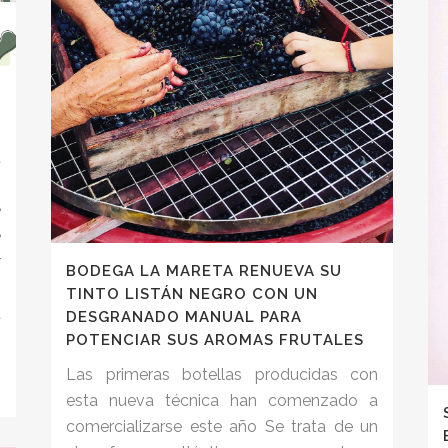
a
s
e
e
r
BODEGA LA MARETA RENUEVA SU
o
TINTO LISTÁN NEGRO CON UN
á
DESGRANADO MANUAL PARA
POTENCIAR SUS AROMAS FRUTALES
Las primeras botellas producidas con
esta nueva técnica han comenzado a
comercializarse este año Se trata de un