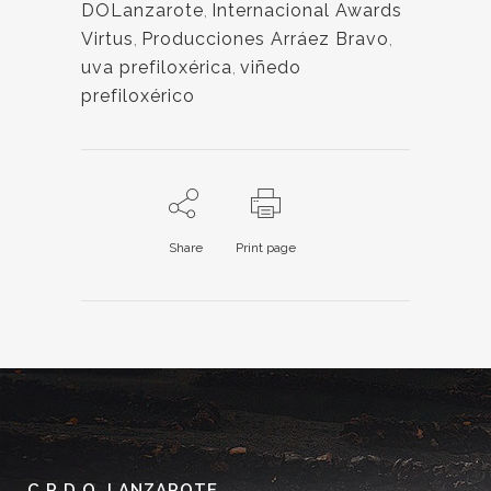
DOLanzarote
,
Internacional Awards
Virtus
,
Producciones Arráez Bravo
,
uva prefiloxérica
,
viñedo
prefiloxérico
Share
Print page
C.R.D.O. LANZAROTE