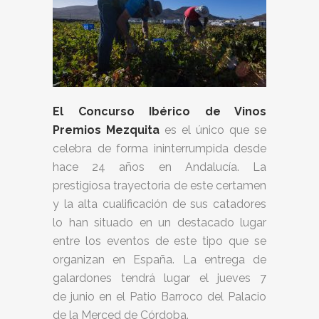
El Concurso Ibérico de Vinos
Premios Mezquita
es el único que se
celebra de forma ininterrumpida desde
hace 24 años en Andalucía. La
prestigiosa trayectoria de este certamen
y la alta cualificación de sus catadores
lo han situado en un destacado lugar
entre los eventos de este tipo que se
organizan en España. La entrega de
galardones tendrá lugar el jueves 7
de junio en el Patio Barroco del Palacio
de la Merced de Córdoba.