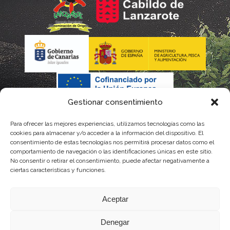
Gestionar consentimiento
Para ofrecer las mejores experiencias, utilizamos tecnologías como las
La gestión de la DOP Lanzarote realizada por este Consejo
cookies para almacenar y/o acceder a la información del dispositivo. El
consentimiento de estas tecnologías nos permitirá procesar datos como el
Regulador es financiada, parcialmente, por el Gobierno de
comportamiento de navegación o las identificaciones únicas en este sitio.
No consentir o retirar el consentimiento, puede afectar negativamente a
Canarias
ciertas características y funciones.
con fondos provenientes del presupuesto de gastos del
Aceptar
Instituto Canario de Calidad Agroalimentaria
Denegar