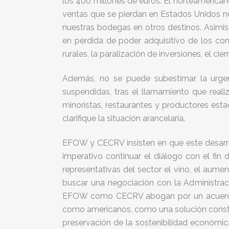
los 400 millones de euros. El norteamericano
ventas que se pierdan en Estados Unidos n
nuestras bodegas en otros destinos. Asimis
en pérdida de poder adquisitivo de los co
rurales, la paralización de inversiones, el ci
Además, no se puede subestimar la urgen
suspendidas, tras el llamamiento que real
minoristas, restaurantes y productores e
clarifique la situación arancelaria.
EFOW y CECRV insisten en que este desarro
imperativo continuar el diálogo con el fin 
representativas del sector el vino, el aume
buscar una negociación con la Administraci
EFOW como CECRV abogan por un acuerdo de
como americanos, como una solución constru
preservación de la sostenibilidad económica