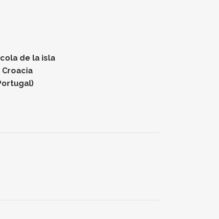
ola de la isla
n Croacia
Portugal)