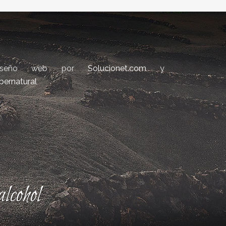
iseño web por
Solucionet.com
y
bernatural
lcohol