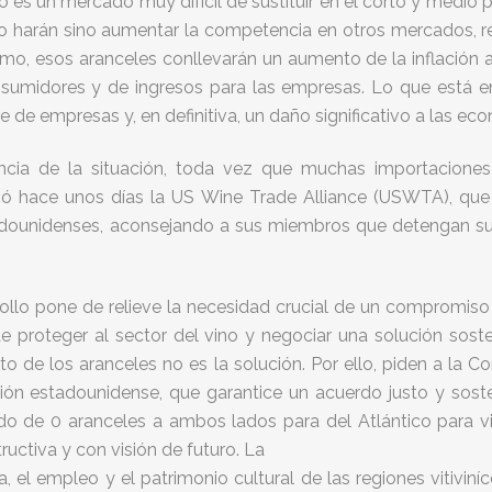
 es un mercado muy difícil de sustituir en el corto y medio 
o harán sino aumentar la competencia en otros mercados, 
mo, esos aranceles conllevarán un aumento de la inflación 
nsumidores y de ingresos para las empresas. Lo que está 
erre de empresas y, en definitiva, un daño significativo a las ec
cia de la situación, toda vez que muchas importacione
izó hace unos días la US Wine Trade Alliance (USWTA), que 
stadounidenses, aconsejando a sus miembros que detengan s
llo pone de relieve la necesidad crucial de un compromiso
de proteger al sector del vino y negociar una solución sost
nto de los aranceles no es la solución. Por ello, piden a la
ón estadounidense, que garantice un acuerdo justo y sosten
 0 aranceles a ambos lados para del Atlántico para vin
ctiva y con visión de futuro. La
, el empleo y el patrimonio cultural de las regiones vitivin