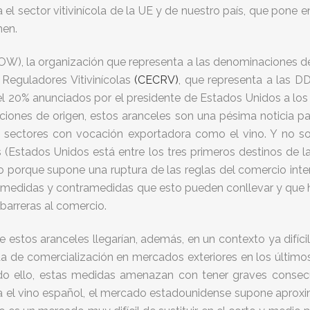
l sector vitivinícola de la UE y de nuestro país, que pone 
men.
W), la organización que representa a las denominaciones de 
 Reguladores Vitivinícolas
(CECRV)
, que representa a las DD
l 20% anunciados por el presidente de Estados Unidos a lo
naciones de origen, estos aranceles son una pésima noticia p
 sectores con vocación exportadora como el vino. Y no so
 (Estados Unidos está entre los tres primeros destinos de
no porque supone una ruptura de las reglas del comercio inte
e medidas y contramedidas que esto pueden conllevar y que 
barreras al comercio.
tos aranceles llegarían, además, en un contexto ya difícil p
a de comercialización en mercados exteriores en los último
odo ello, estas medidas amenazan con tener graves conse
Para el vino español, el mercado estadounidense supone apr