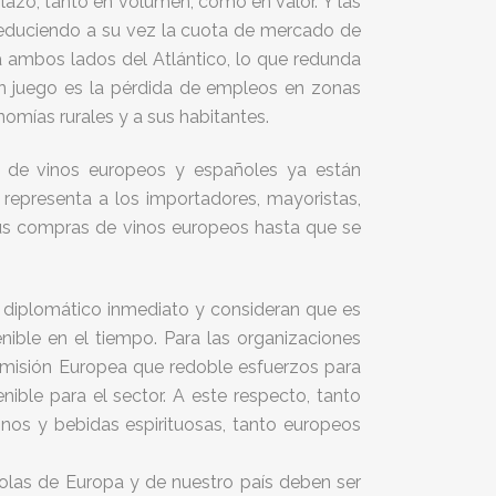
plazo, tanto en volumen, como en valor. Y las
reduciendo a su vez la cuota de mercado de
a ambos lados del Atlántico, lo que redunda
en juego es la pérdida de empleos en zonas
onomías rurales y a sus habitantes.
s de vinos europeos y españoles ya están
representa a los importadores, mayoristas,
us compras de vinos europeos hasta que se
 diplomático inmediato y consideran que es
enible en el tiempo. Para las organizaciones
 Comisión Europea que redoble esfuerzos para
ible para el sector. A este respecto, tanto
os y bebidas espirituosas, tanto europeos
ícolas de Europa y de nuestro país deben ser