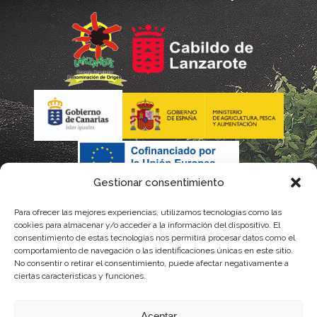
Gestionar consentimiento
Para ofrecer las mejores experiencias, utilizamos tecnologías como las
La gestión de la DOP Lanzarote realizada por este Consejo
cookies para almacenar y/o acceder a la información del dispositivo. El
consentimiento de estas tecnologías nos permitirá procesar datos como el
Regulador es financiada, parcialmente, por el Gobierno de
comportamiento de navegación o las identificaciones únicas en este sitio.
No consentir o retirar el consentimiento, puede afectar negativamente a
Canarias
ciertas características y funciones.
con fondos provenientes del presupuesto de gastos del
Aceptar