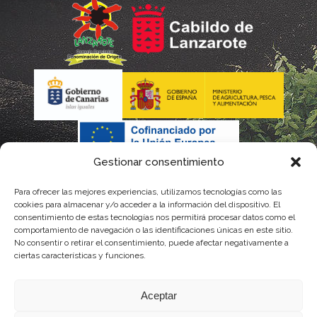
Gestionar consentimiento
Para ofrecer las mejores experiencias, utilizamos tecnologías como las
La gestión de la DOP Lanzarote realizada por este Consejo
cookies para almacenar y/o acceder a la información del dispositivo. El
consentimiento de estas tecnologías nos permitirá procesar datos como el
Regulador es financiada, parcialmente, por el Gobierno de
comportamiento de navegación o las identificaciones únicas en este sitio.
No consentir o retirar el consentimiento, puede afectar negativamente a
Canarias
ciertas características y funciones.
con fondos provenientes del presupuesto de gastos del
Aceptar
Instituto Canario de Calidad Agroalimentaria