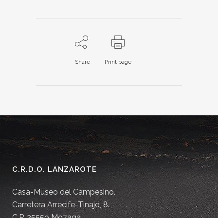
Share
Print page
C.R.D.O. LANZAROTE
Casa-Museo del Campesino.
Carretera Arrecife-Tinajo, 8.
C.P. 35559 Mozaga